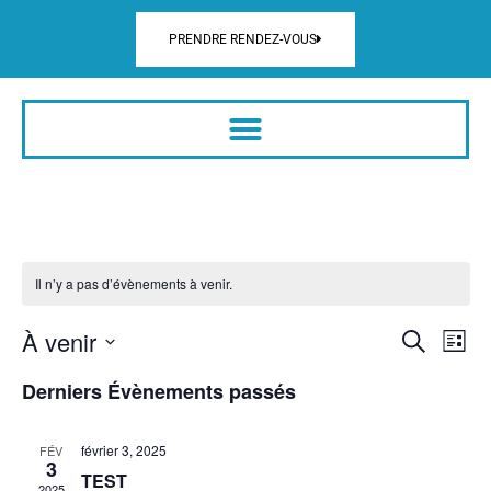
PRENDRE RENDEZ-VOUS
Il n’y a pas d’évènements à venir.
Rech
Na
À venir
Recherche
Liste
Sélectionnez
de
et
une
Derniers Évènements passés
date.
vu
navig
Év
février 3, 2025
FÉV
de
3
TEST
2025